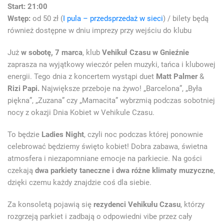
Start: 21:00
Wstęp:
od 50 zł (
I pula – przedsprzedaż w sieci
) / bilety będą
również dostępne w dniu imprezy przy wejściu do klubu
Już
w sobotę, 7 marca
, klub
Vehikuł Czasu w Gnieźnie
zaprasza na wyjątkowy wieczór pełen muzyki, tańca i klubowej
energii. Tego dnia z koncertem wystąpi duet
Matt Palmer
&
Rizi Papi.
Największe przeboje na żywo! „Barcelona”, „Była
piękna”, „Zuzana” czy „Mamacita” wybrzmią podczas sobotniej
nocy z okazji Dnia Kobiet w Vehikule Czasu.
To będzie
Ladies Night
, czyli noc podczas której ponownie
celebrować będziemy święto kobiet! Dobra zabawa, świetna
atmosfera i niezapomniane emocje na parkiecie. Na gości
czekają
dwa parkiety taneczne i dwa różne klimaty muzyczne
,
dzięki czemu każdy znajdzie coś dla siebie.
Za konsoletą pojawią się
rezydenci Vehikułu Czasu
, którzy
rozgrzeją parkiet i zadbają o odpowiedni vibe przez cały