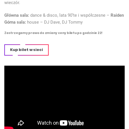
wieczór.
Główna sala:
dance & disco, lata 90’te i współczesne –
Raiden
Górna sala:
house – DJ Dave, DJ Tommy
Zastrzegamy prawo do zmiany ceny biletu po godzinie 22!
Kup bilet w sieci